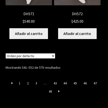
DH571
DH572
$
540.00
$
425.00
Añadir al carrito
Añadir al carrito
Mostrando 541–552 de 575 resultados
1
2
3
…
43
44
45
46
47
48