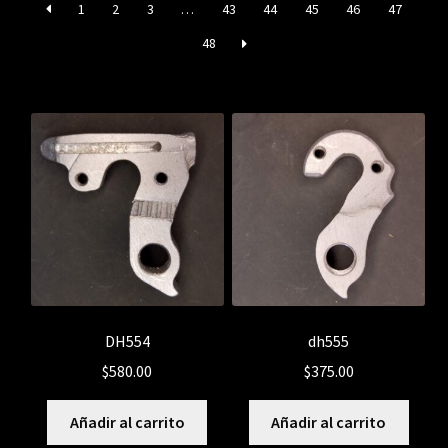
1
2
3
…
43
44
45
46
47
48
DH554
dh555
$
580.00
$
375.00
Añadir al carrito
Añadir al carrito