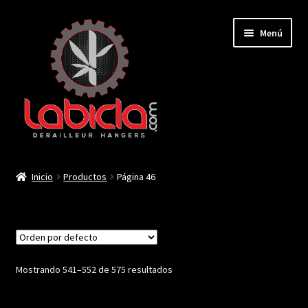
Saltar
Ir
Menú
a
al
navegación
contenido
Inicio
Inicio
Productos
Página 46
Mi cuenta
Contactar
Mostrando 541–552 de 575 resultados