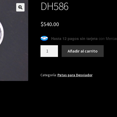
DH586
🔍
$
540.00
Hasta 12 pagos sin tarjeta
con Merca
DH586
Añadir al carrito
cantidad
Categoría:
Patas para Desviador