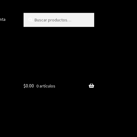
Buscar
Buscar
nta
por:
$
0.00
0 artículos