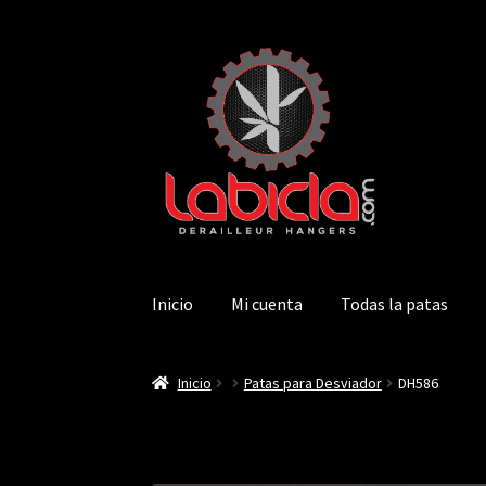
Saltar
Ir
a
al
navegación
contenido
Inicio
Mi cuenta
Todas la patas
Inicio
Patas para Desviador
DH586