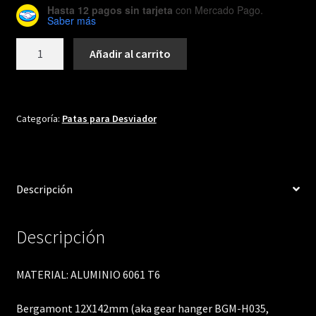
Hasta 12 pagos sin tarjeta
con Mercado Pago.
Saber más
DH475
Añadir al carrito
cantidad
Categoría:
Patas para Desviador
Descripción
Descripción
MATERIAL: ALUMINIO 6061 T6
Bergamont 12X142mm (aka gear hanger BGM-H035,