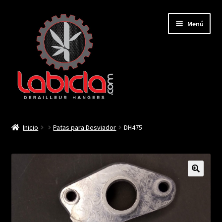
Saltar
Ir
Menú
a
al
navegación
contenido
Inicio
Inicio
Patas para Desviador
DH475
Mi cuenta
Contactar
🔍