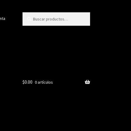
Buscar
Buscar
nta
por:
$
0.00
0 artículos