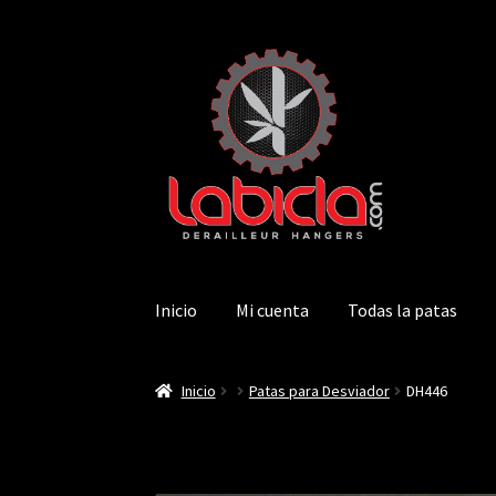
Saltar
Ir
a
al
navegación
contenido
Inicio
Mi cuenta
Todas la patas
Inicio
Patas para Desviador
DH446