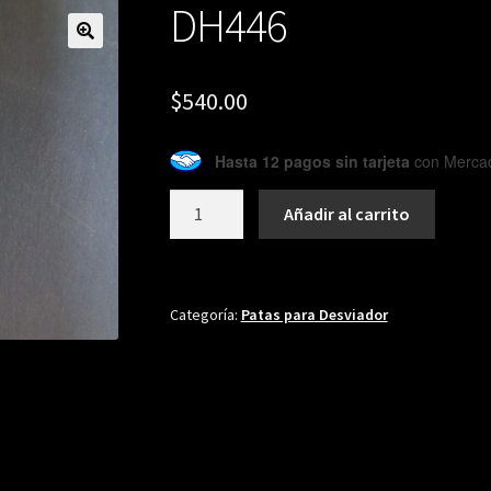
DH446
🔍
$
540.00
Hasta 12 pagos sin tarjeta
con Merca
DH446
Añadir al carrito
cantidad
Categoría:
Patas para Desviador