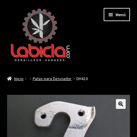
Saltar
Ir
Menú
a
al
navegación
contenido
Inicio
Inicio
Patas para Desviador
DH410
Mi cuenta
Contactar
🔍