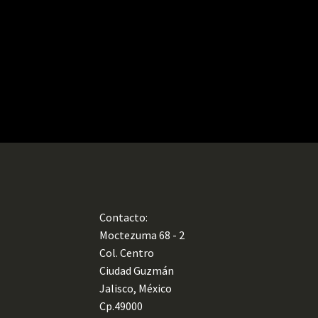
Contacto:
Moctezuma 68 - 2
Col. Centro
Ciudad Guzmán
Jalisco, México
Cp.49000