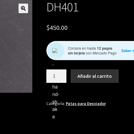
DH401
🔍
$
450.00
Compra en hasta
12 pagos
Saber 
sin tarjeta
con Mercado Pago
DH401
Añadir al carrito
cantidad
Categoría:
Patas para Desviador