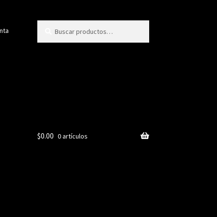
Buscar
Buscar
nta
por:
$
0.00
0 artículos