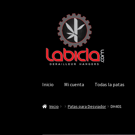
Saltar
Ir
a
al
navegación
contenido
Inicio
Mi cuenta
Todas la patas
Inicio
Patas para Desviador
DH401