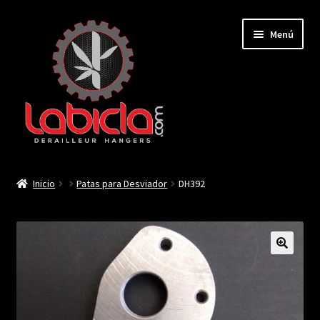
Saltar
Ir
Menú
a
al
navegación
contenido
Inicio
Inicio
Patas para Desviador
DH392
Mi cuenta
Contactar
🔍