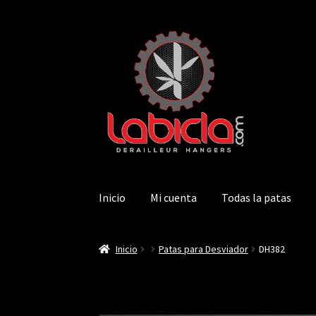
Saltar
Ir
a
al
navegación
contenido
Inicio
Mi cuenta
Todas la patas
Inicio
Patas para Desviador
DH382