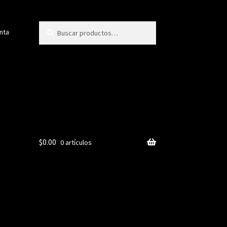
Buscar
Buscar
nta
por:
$
0.00
0 artículos