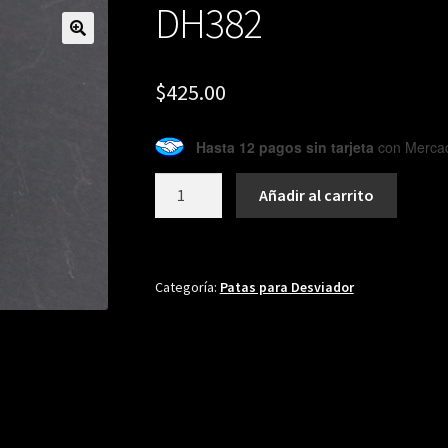
DH382
🔍
$
425.00
Hasta 12 pagos sin tarjeta
con Merca
DH382
Añadir al carrito
cantidad
Categoría:
Patas para Desviador