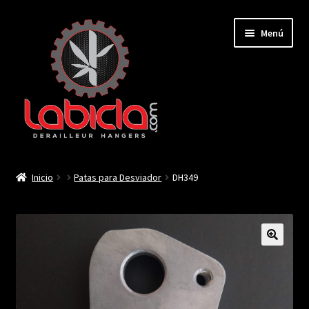
Saltar
Ir
Menú
a
al
navegación
contenido
Inicio
Inicio
Patas para Desviador
DH349
Mi cuenta
Contactar
🔍