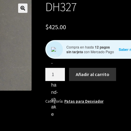
DH327
🔍
$
425.00
Compra en hasta
12 pagos
Saber 
sin tarjeta
con Mercado Pago
DH327
Añadir al carrito
cantidad
Categoría:
Patas para Desviador