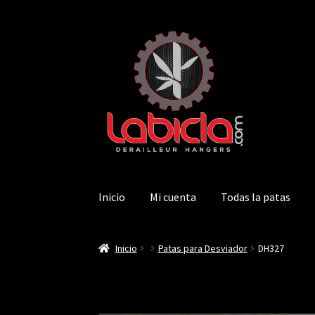
Saltar
Ir
a
al
navegación
contenido
Inicio
Mi cuenta
Todas la patas
Inicio
Patas para Desviador
DH327