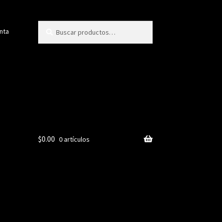
Buscar
Buscar
nta
por:
$
0.00
0 artículos