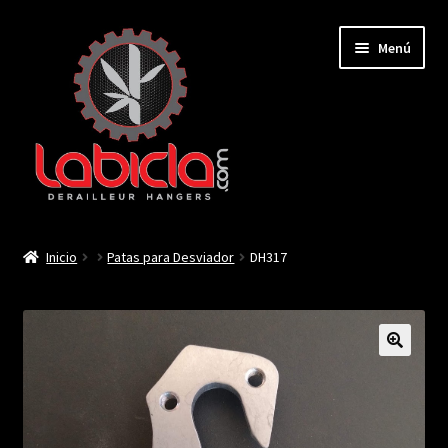
Saltar
Ir
Menú
a
al
navegación
contenido
Inicio
Inicio
Patas para Desviador
DH317
Mi cuenta
Contactar
🔍