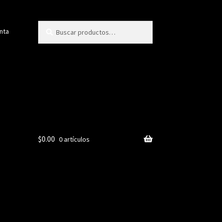
Buscar
Buscar
nta
por:
$
0.00
0 artículos