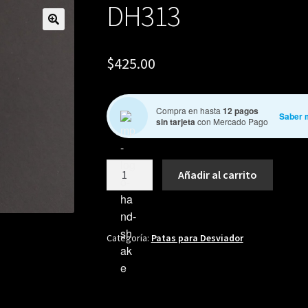
DH313
🔍
$
425.00
Compra en hasta
12 pagos
Saber 
sin tarjeta
con Mercado Pago
DH313
Añadir al carrito
cantidad
Categoría:
Patas para Desviador