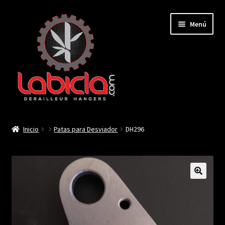
Saltar
Ir
Menú
a
al
navegación
contenido
Inicio
Inicio
Patas para Desviador
DH296
Mi cuenta
Contactar
🔍