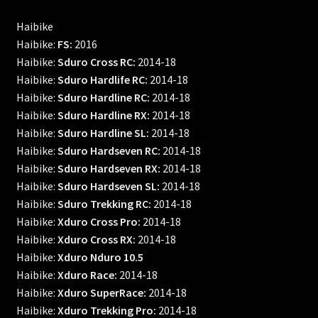
Haibike
Haibike:
FS:
2016
Haibike:
Sduro Cross RC:
2014-18
Haibike:
Sduro Hardlife RC:
2014-18
Haibike:
Sduro Hardline RC:
2014-18
Haibike:
Sduro Hardline RX:
2014-18
Haibike:
Sduro Hardline SL:
2014-18
Haibike:
Sduro Hardseven RC:
2014-18
Haibike:
Sduro Hardseven RX:
2014-18
Haibike:
Sduro Hardseven SL:
2014-18
Haibike:
Sduro Trekking RC:
2014-18
Haibike:
Xduro Cross Pro:
2014-18
Haibike:
Xduro Cross RX:
2014-18
Haibike:
Xduro Nduro 10.5
Haibike:
Xduro Race:
2014-18
Haibike:
Xduro SuperRace:
2014-18
Haibike:
Xduro Trekking Pro:
2014-18