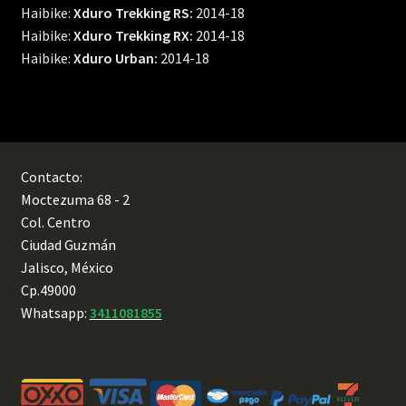
Haibike:
Xduro Trekking RS:
2014-18
Haibike:
Xduro Trekking RX:
2014-18
Haibike:
Xduro Urban:
2014-18
Contacto:
Moctezuma 68 - 2
Col. Centro
Ciudad Guzmán
Jalisco, México
Cp.49000
Whatsapp:
3411081855