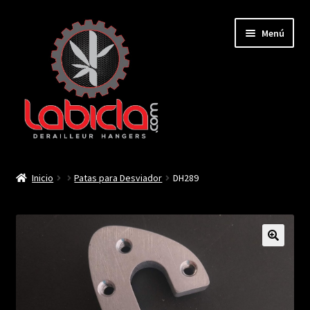
Saltar
Ir
Menú
a
al
navegación
contenido
Inicio
Inicio
Patas para Desviador
DH289
Mi cuenta
Contactar
🔍