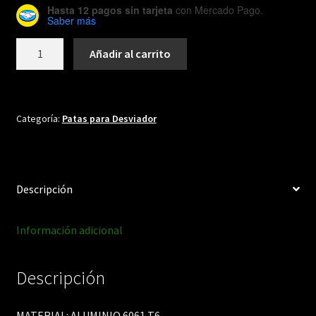
Hasta 12 pagos sin tarjeta
con Mercado Pago.
Saber más
DH204
Añadir al carrito
cantidad
Categoría:
Patas para Desviador
Descripción
Información adicional
Descripción
MATERIAL: ALUMINIO 6061 T6