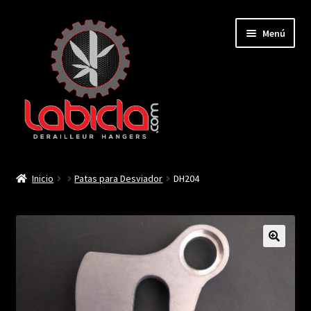
Saltar
Ir
Menú
a
al
navegación
contenido
Inicio
Inicio
Patas para Desviador
DH204
Mi cuenta
Contactar
🔍