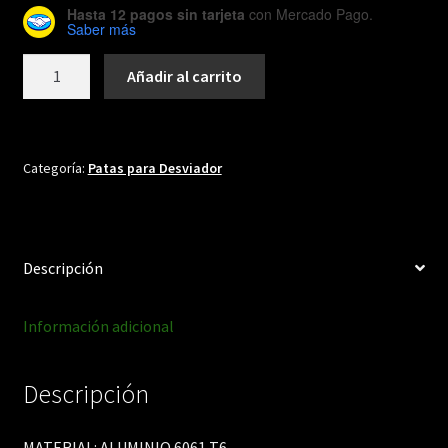
Hasta 12 pagos sin tarjeta
con Mercado Pago.
Saber más
DH161
Añadir al carrito
cantidad
Categoría:
Patas para Desviador
Descripción
Información adicional
Descripción
MATERIAL: ALUMINIO 6061 T6