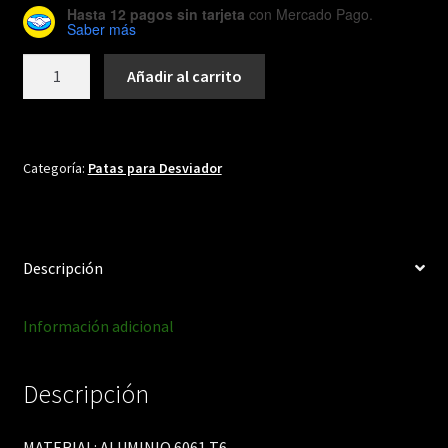
Hasta 12 pagos sin tarjeta
con Mercado Pago.
Saber más
DH120
Añadir al carrito
cantidad
Categoría:
Patas para Desviador
Descripción
Información adicional
Descripción
MATERIAL: ALUMINIO 6061 T6