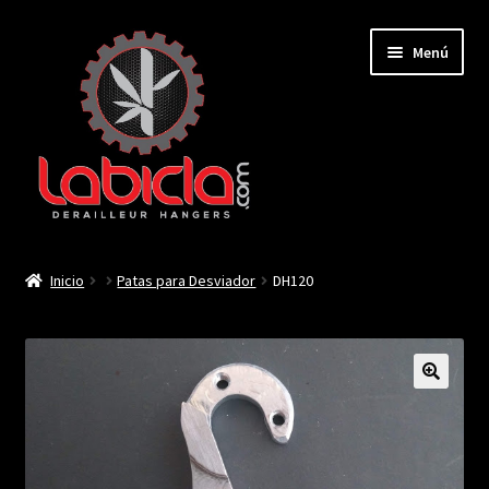
Saltar
Ir
Menú
a
al
navegación
contenido
Inicio
Inicio
Patas para Desviador
DH120
Mi cuenta
Contactar
🔍