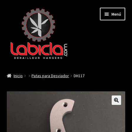
Saltar
Ir
Menú
a
al
navegación
contenido
Inicio
Inicio
Patas para Desviador
DH117
Mi cuenta
Contactar
🔍