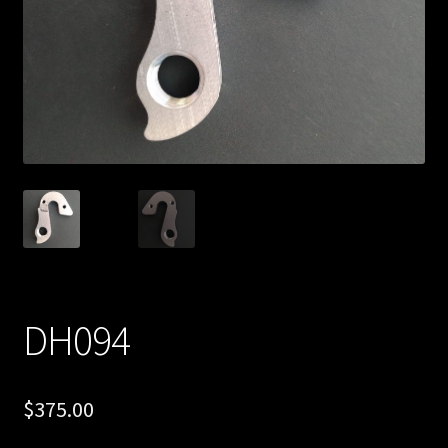
DH094
$
375.00