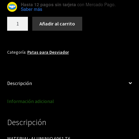
Hasta 12 pagos sin tarjeta
con Mercado Pago.
Saber más
DH094
Añadir al carrito
cantidad
Categoría:
Patas para Desviador
Descripción
Información adicional
Descripción
MATERIAL: ALUMINIO 6061 T6