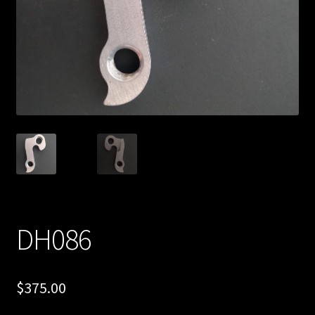
DH086
$
375.00