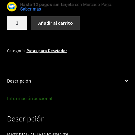
Hasta 12 pagos sin tarjeta
con Mercado Pago.
Saber más
DH086
Añadir al carrito
cantidad
Categoría:
Patas para Desviador
Descripción
Información adicional
Descripción
MATERIAL: ALUMINIO 6061 T6