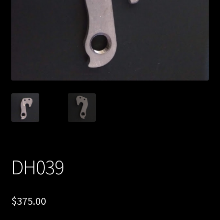
DH039
$
375.00