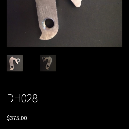
DH028
$
375.00